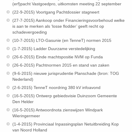
(erf)pacht Vastgoedpro, uitkomsten meeting 22 september
(22-9-2015) Voortgang Pachtdossier stagneert
(27-7-2015) Aankoop onder Financieringsvoorbehoud welke
is aan te merken als ‘losse flodder’ geeft recht op
schadevergoeding
(10-7-2015) LTO-Gasunie (en TenneT) normen 2015
(1-7-2015) Ladder Duurzame verstedelijking
(26-6-2015) Einde machtspositie NVM op Funda
(26-6-2015) Pachtnormen 2015 en stand van zaken
(9-6-2015) nieuwe jurisprudentie Planschade (bron: TOG
Nederland)
(2-6-2015) TenneT noordring 380 kV infoavond
(16-5-2015) Ontwerp gebiedsvisie Duinzoom Gemeente
Den Helder
(16-5-2015) Antwoordnota zienswijzen Windpark
Wieringermeer
(1-4-2015) Provinciaal Inpassingsplan Netuitbreiding Kop
van Noord Holland