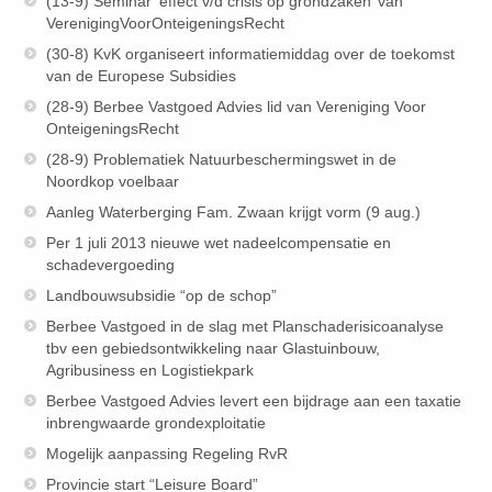
(13-9) Seminar ‘effect v/d crisis op grondzaken’ van
VerenigingVoorOnteigeningsRecht
(30-8) KvK organiseert informatiemiddag over de toekomst
van de Europese Subsidies
(28-9) Berbee Vastgoed Advies lid van Vereniging Voor
OnteigeningsRecht
(28-9) Problematiek Natuurbeschermingswet in de
Noordkop voelbaar
Aanleg Waterberging Fam. Zwaan krijgt vorm (9 aug.)
Per 1 juli 2013 nieuwe wet nadeelcompensatie en
schadevergoeding
Landbouwsubsidie “op de schop”
Berbee Vastgoed in de slag met Planschaderisicoanalyse
tbv een gebiedsontwikkeling naar Glastuinbouw,
Agribusiness en Logistiekpark
Berbee Vastgoed Advies levert een bijdrage aan een taxatie
inbrengwaarde grondexploitatie
Mogelijk aanpassing Regeling RvR
Provincie start “Leisure Board”