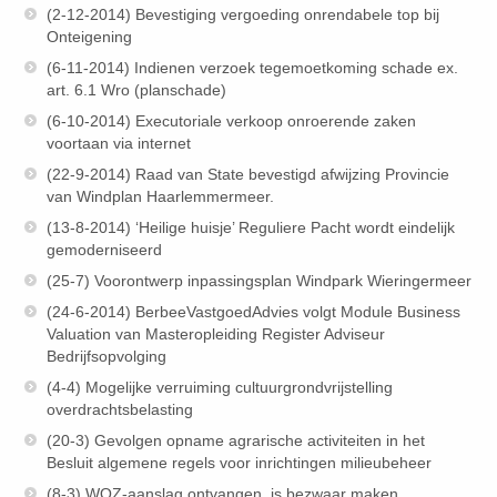
(2-12-2014) Bevestiging vergoeding onrendabele top bij
Onteigening
(6-11-2014) Indienen verzoek tegemoetkoming schade ex.
art. 6.1 Wro (planschade)
(6-10-2014) Executoriale verkoop onroerende zaken
voortaan via internet
(22-9-2014) Raad van State bevestigd afwijzing Provincie
van Windplan Haarlemmermeer.
(13-8-2014) ‘Heilige huisje’ Reguliere Pacht wordt eindelijk
gemoderniseerd
(25-7) Voorontwerp inpassingsplan Windpark Wieringermeer
(24-6-2014) BerbeeVastgoedAdvies volgt Module Business
Valuation van Masteropleiding Register Adviseur
Bedrijfsopvolging
(4-4) Mogelijke verruiming cultuurgrondvrijstelling
overdrachtsbelasting
(20-3) Gevolgen opname agrarische activiteiten in het
Besluit algemene regels voor inrichtingen milieubeheer
(8-3) WOZ-aanslag ontvangen, is bezwaar maken