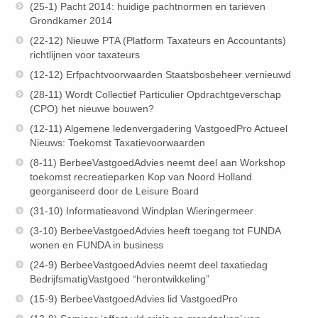
(25-1) Pacht 2014: huidige pachtnormen en tarieven
Grondkamer 2014
(22-12) Nieuwe PTA (Platform Taxateurs en Accountants)
richtlijnen voor taxateurs
(12-12) Erfpachtvoorwaarden Staatsbosbeheer vernieuwd
(28-11) Wordt Collectief Particulier Opdrachtgeverschap
(CPO) het nieuwe bouwen?
(12-11) Algemene ledenvergadering VastgoedPro Actueel
Nieuws: Toekomst Taxatievoorwaarden
(8-11) BerbeeVastgoedAdvies neemt deel aan Workshop
toekomst recreatieparken Kop van Noord Holland
georganiseerd door de Leisure Board
(31-10) Informatieavond Windplan Wieringermeer
(3-10) BerbeeVastgoedAdvies heeft toegang tot FUNDA
wonen en FUNDA in business
(24-9) BerbeeVastgoedAdvies neemt deel taxatiedag
BedrijfsmatigVastgoed “herontwikkeling”
(15-9) BerbeeVastgoedAdvies lid VastgoedPro