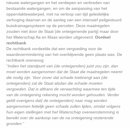
nieuwe watergangen en het verdiepen en verbreden van
bestaande watergangen, en om de aanpassing van het
oppervlaktewaterpeil, met na verloop van tijd geleidelijke
verhoging daarvan en de aanleg van een intensief peilgestuurd
buisdrainagesysteem op de percelen. Deze maatregelen
zouden niet door de Staat (de onteigenende partij) maar door
het Waterschap Aa en Maas worden uitgevoerd.
Oordeel
rechtbank
De rechtbank oordeelde dat een vergoeding voor de
waardevermindering van het overblijvende geen plaats was. De
rechtbank overwoog:
“
Indien het standpunt van (de onteigenden) juist zou zijn, dan
moet worden aangenomen dat de Staat die maatregelen neemt
die nodig zijn. Voor zover dat schade toebrengt aan (de
onteigenden) zal de Staat alsdan die schade moeten
vergoeden. Dat is althans de verwachting waarmee ten tijde
van de onteigening rekening mocht worden gehouden. Verder
geldt overigens dat( de onteigenden) naar mag worden
aangenomen feitelijk geen schade zullen lijden, omdat volgens
hun eigen stellingen met het Waterschap overeenstemming is
bereikt over de aankoop van de na onteigening resterende
gronden.”