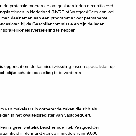
van de professie moeten de aangesloten leden gecertificeerd
ringsinstituten in Nederland (NVRT of VastgoedCert) dan wel
moet men deelnemen aan een programma voor permanente
ngesloten bij de Geschillencommissie en zijn de leden
ansprakelijk-heidsverzekering te hebben.
s opgericht om de kennisuitwisseling tussen specialisten op
chtelijke schadeloosstelling te bevorderen.
orm van makelaars in onroerende zaken die zich als
en in het kwaliteitsregister van VastgoedCert.
ken is geen wettelijk beschermde titel. VastgoedCert
waamheid in de markt van de inmiddels ruim 9.000