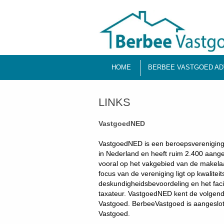
HOME
BERBEE VASTGOED AD
LINKS
VastgoedNED
VastgoedNED is een beroepsvereniging 
in Nederland en heeft ruim 2.400 aange
vooral op het vakgebied van de makelaa
focus van de vereniging ligt op kwalite
deskundigheidsbevoordeling en het facil
taxateur. VastgoedNED kent de volgend
Vastgoed. BerbeeVastgoed is aangeslote
Vastgoed.