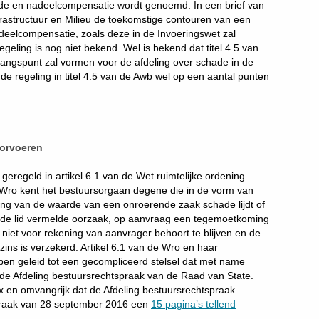
ade en nadeelcompensatie wordt genoemd. In een brief van
frastructuur en Milieu de toekomstige contouren van een
deelcompensatie, zoals deze in de Invoeringswet zal
eling is nog niet bekend. Wel is bekend dat titel 4.5 van
angspunt zal vormen voor de afdeling over schade in de
e regeling in titel 4.5 van de Awb wel op een aantal punten
oorvoeren
eregeld in artikel 6.1 van de Wet ruimtelijke ordening.
de Wro kent het bestuursorgaan degene die in de vorm van
ng van de waarde van een onroerende zaak schade lijdt of
weede lid vermelde oorzaak, op aanvraag een tegemoetkoming
s niet voor rekening van aanvrager behoort te blijven en de
ns is verzekerd. Artikel 6.1 van de Wro en haar
en geleid tot een gecompliceerd stelsel dat met name
de Afdeling bestuursrechtspraak van de Raad van State.
 en omvangrijk dat de Afdeling bestuursrechtspraak
spraak van 28 september 2016 een
15 pagina’s tellend