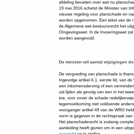
afdeling bevatten over wat nu plansch
19 mei 2016 schetst de Minister van In
nieuwe regeling voor planschade en na
worden opgenomen. Een tekst van de reg
de Algemene wet bestuursrecht het uitg
Omgevingswet. In de Invoeringswet zal d
worden aangevuld.
De minister wil aantal wijzigingen d
De vergoeding van planschade is thans g
Ingevolge artikel 6.1, eerste lid, van 
een inkomensderving of een verminderi
zal lijden als gevolg van een in het t
toe, voor zover de schade redelijkerwij
tegemoetkoming niet voldoende anderszi
voorganger artikel 49 van de WRO hebb
vorm is gegeven in de rechtspraak van 
Het planschaderecht is zodanig complex
aanleiding heeft gezien om in een uit
overzicht
op te stellen.