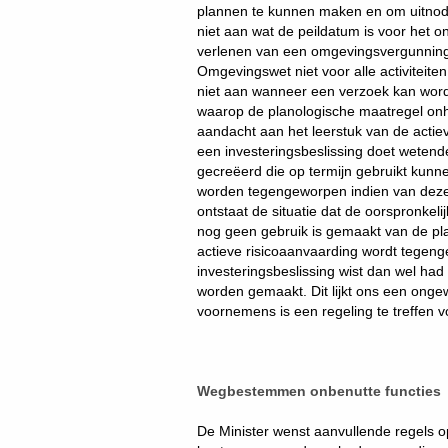
plannen te kunnen maken en om uitnodig
niet aan wat de peildatum is voor het 
verlenen van een omgevingsvergunning i
Omgevingswet niet voor alle activiteite
niet aan wanneer een verzoek kan word
waarop de planologische maatregel onh
aandacht aan het leerstuk van de actiev
een investeringsbeslissing doet wetend
gecreëerd die op termijn gebruikt kun
worden tegengeworpen indien van deze 
ontstaat de situatie dat de oorspronke
nog geen gebruik is gemaakt van de pla
actieve risicoaanvaarding wordt tege
investeringsbeslissing wist dan wel ha
worden gemaakt. Dit lijkt ons een ongew
voornemens is een regeling te treffen
Wegbestemmen onbenutte functies
De Minister wenst aanvullende regels op