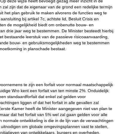
p deze wijze heeft bevoegd gezag meer inzicht in de
zal zijn dat de eigenaar van de grond een redelijke termijn
it het plan gebruik te maken alvorens de functies weg te
luiting bij artikel 7c, achtste lid, Besluit Crisis en
en de mogelijkheid biedt om onbenutte bouw- en
an drie jaar weg te bestemmen. De Minister besteedt hierbij
t bestaande leerstuk van de passieve risicoaanvaarding,
taande bouw- en gebruiksmogelijkheden weg te bestemmen
moetkoming in planschade bestaat.
s voornemens te zijn een forfait voor normaal maatschappelijk
huidige Wro kent een forfait van ten minste 2%. Onduidelijk
en standaardforfait dat enkel zal gelden voor
achtingen liggen of dat het forfait in alle gevallen zal
erste Kamer heeft de Minister aangegeven niet van plan te
 maar dat het forfait van 5% wel zal gaan gelden voor alle
 normale ontwikkeling is die in de lijn van de verwachtingen
n uitnodigen om globale omgevingsplannen vast te stellen,
initiatieven van ontwikkelaars, burgers en overheden.