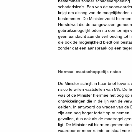
bestemmen zonder schadevergoeding. O
schaderisico’s. Een van de voorwaarden 
krijgt om alsnog van de mogelijkheden u
bestemmen. De Minister zoekt hiermee aans
Herstelwet die de aangewezen gemeent
gebruiksmogelijkheden na een termijn v
geen aandacht aan de verhouding tot he
die ook de mogelijkheid biedt om bes
zonder dat een aanspraak op een tege
Normaal maatschappelijk risico
De Minister schrijft in haar brief teven
risico te willen vaststellen van 5%. De 
was of de Minister hiermee het oog op e
ontwikkelingen die in de lijn van de verw
gelden. In antwoord op vragen van de E
zijn een nog hoger forfait op te nemen,
gevallen, dus ook als de maatregel geen
ligt. De Minister wil hiermee gemeente
waardoor er meer ruimte ontstaat voor 