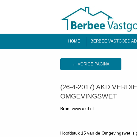
HOME
BERBEE VASTGOED AD
← VORIGE PAGINA
(26-4-2017) AKD VERD
OMGEVINGSWET
Bron: www.akd.nl
Hoofdstuk 15 van de Omgevingswet is g