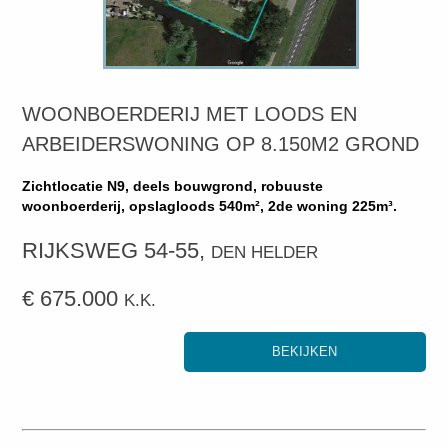
WOONBOERDERIJ MET LOODS EN
ARBEIDERSWONING OP 8.150M2 GROND
Zichtlocatie N9, deels bouwgrond, robuuste
woonboerderij, opslagloods 540m², 2de woning 225m³.
RIJKSWEG 54-55,
DEN HELDER
€ 675.000
K.K.
BEKIJKEN