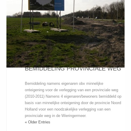
BEMIDDELING PROVINCIALE WEG
Bemiddeling namens eigenaren obv minnelijke
onteigening voor de verlegging van een provinciale weg
(2010-2011) Namens 4 eigenaren/bewoners bemiddeld op
basis van minnelijke onteigening door de provincie Noord
Holland voor een noodzakelijke verlegging van een
provinciale weg in de Wieringermeer.
« Older Entries