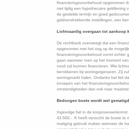
financieringsvoorbehoud opgenomen dat 
niet tijdig een hypothecaire geldlening v
de gestelde termijn en goed gedocument
geldverstrekkende instellingen, een be
Lichtvaardig overgaan tot aankoop k
De rechtbank overweegt dat een finan
opgenomen met het oog op de mogelijkhe
financieringsvoorbehoud vormt echter g
gaan wanneer men op het moment van a
nooit zal kunnen financieren. Wie lich
berokkenen bij woningeigenaren. Zij zu
woningmarkt halen. Ondanks het feit da
inroepen van het financieringsvoorbeho
omstandigheden dan ook naar maatstaven
Bedongen boete wordt wel gematig
Ingevolge het in de koopovereenkomst
43.500,-. K heeft verzocht de boete te 
matiging gebruik maken wanneer de to