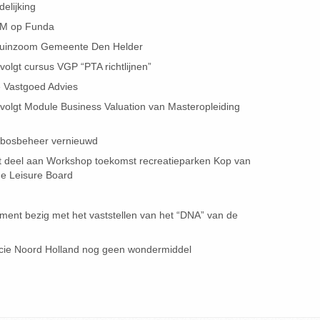
elijking
VM op Funda
 Duinzoom Gemeente Den Helder
olgt cursus VGP “PTA richtlijnen”
 Vastgoed Advies
olgt Module Business Valuation van Masteropleiding
sbosbeheer vernieuwd
 deel aan Workshop toekomst recreatieparken Kop van
de Leisure Board
oment bezig met het vaststellen van het “DNA” van de
incie Noord Holland nog geen wondermiddel