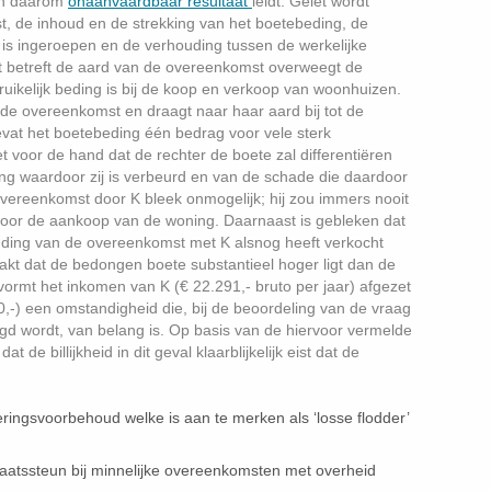
en daarom
onaanvaardbaar resultaat
leidt. Gelet wordt
, de inhoud en de strekking van het boetebeding, de
s ingeroepen en de verhouding tussen de werkelijke
 betreft de aard van de overeenkomst overweegt de
uikelijk beding is bij de koop en verkoop van woonhuizen.
 de overeenkomst en draagt naar haar aard bij tot de
vat het boetebeding één bedrag voor vele sterk
t voor de hand dat de rechter de boete zal differentiëren
ng waardoor zij is verbeurd en van de schade die daardoor
vereenkomst door K bleek onmogelijk; hij zou immers nooit
 voor de aankoop van de woning. Daarnaast is gebleken dat
ding van de overeenkomst met K alsnog heeft verkocht
aakt dat de bedongen boete substantieel hoger ligt dan de
vormt het inkomen van K (€ 22.291,- bruto per jaar) afgezet
,-) een omstandigheid die, bij de beoordeling van de vraag
tigd wordt, van belang is. Op basis van de hiervoor vermelde
de billijkheid in dit geval klaarblijkelijk eist dat de
ingsvoorbehoud welke is aan te merken als ‘losse flodder’
taatssteun bij minnelijke overeenkomsten met overheid