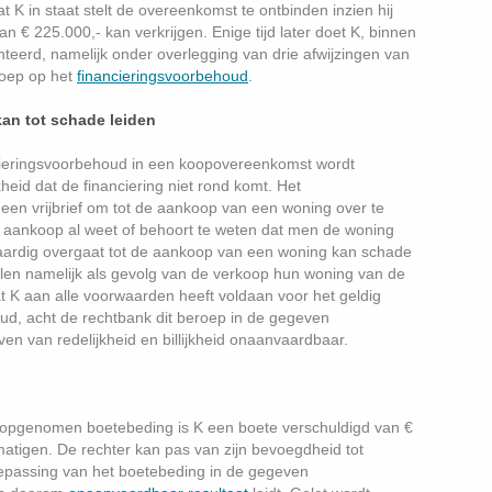
K in staat stelt de overeenkomst te ontbinden inzien hij
an € 225.000,- kan verkrijgen. Enige tijd later doet K, binnen
eerd, namelijk onder overlegging van drie afwijzingen van
roep op het
financieringsvoorbehoud
.
an tot schade leiden
cieringsvoorbehoud in een koopovereenkomst wordt
id dat de financiering niet rond komt. Het
een vrijbrief om tot de aankoop van een woning over te
ankoop al weet of behoort te weten dat men de woning
tvaardig overgaat tot de aankoop van een woning kan schade
llen namelijk als gevolg van de verkoop hun woning van de
t K aan alle voorwaarden heeft voldaan voor het geldig
ud, acht de rechtbank dit beroep in de gegeven
 van redelijkheid en billijkheid onaanvaardbaar.
d
 opgenomen boetebeding is K een boete verschuldigd van €
matigen. De rechter kan pas van zijn bevoegdheid tot
epassing van het boetebeding in de gegeven