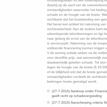
omstandigheden tot een buitensporig 
daarbij op de aard van de overeenkomst
omstandigheden waaronder het beding i
schade en de hoogte van de boete. Wat
rechtbank dat het boetebeding een gebr
Het bevat een prikkel tot nakoming van
rechtszekerheid. Aan de andere kant be
uiteenlopende tekortkomingen en ligt he
naar gelang de ernst van de tekortkomi
is veroorzaakt. Nakoming van de koopo
voldoende financiering kunnen krijgen
V de woning enkele weken na de ontbin
voor dezelfde prijs, wat aannemelijk m
daadwerkelijk geleden schade. Tot slot 
tegen de hoogte van de boete (€ 43.500
of de billijkheid eist dat de boete gema
omstandigheden oordeelt de rechtbank dat 
bedongen boete gematigd wordt.
(27-7-2015) Aankoop onder Financier
geeft recht op schadevergoeding
(27-7-2015) Aanscherping criteria S