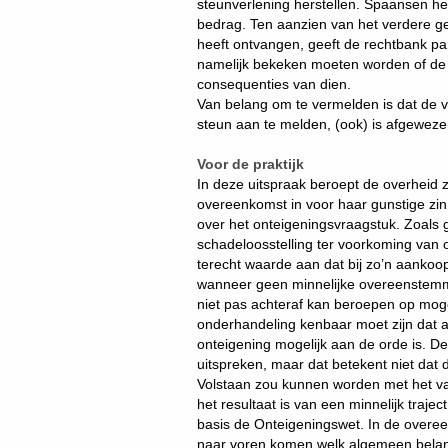
steunverlening herstellen. Spaansen hee
bedrag. Ten aanzien van het verdere ge
heeft ontvangen, geeft de rechtbank par
namelijk bekeken moeten worden of de k
consequenties van dien.
Van belang om te vermelden is dat de
steun aan te melden, (ook) is afgeweze
Voor de praktijk
In deze uitspraak beroept de overheid 
overeenkomst in voor haar gunstige zin 
over het onteigeningsvraagstuk. Zoals g
schadeloosstelling ter voorkoming van 
terecht waarde aan dat bij zo’n aankoop
wanneer geen minnelijke overeenstemm
niet pas achteraf kan beroepen op moge
onderhandeling kenbaar moet zijn dat a
onteigening mogelijk aan de orde is. De
uitspreken, maar dat betekent niet dat 
Volstaan zou kunnen worden met het va
het resultaat is van een minnelijk traj
basis de Onteigeningswet. In de over
naar voren komen welk algemeen belang