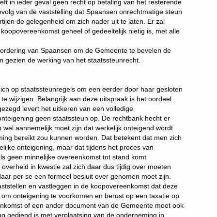
ft in ieder geval geen recht op betaling van het resterende
volg van de vaststelling dat Spaansen onrechtmatige steun
tijen de gelegenheid om zich nader uit te laten. Er zal
oopovereenkomst geheel of gedeeltelijk nietig is, met alle
 vordering van Spaansen om de Gemeente te bevelen de
n gezien de werking van het staatssteunrecht.
zich op staatssteunregels om een eerder door haar gesloten
te wijzigen. Belangrijk aan deze uitspraak is het oordeel
ezegd levert het uitkeren van een volledige
onteigening geen staatssteun op. De rechtbank hecht er
 wel aannemelijk moet zijn dat werkelijk onteigend wordt
ing bereikt zou kunnen worden. Dat betekent dat men zich
lijke onteigening, maar dat tijdens het proces van
ls geen minnelijke overeenkomst tot stand komt
 overheid in kwestie zal zich daar dus tijdig over moeten
daar per se een formeel besluit over genomen moet zijn.
ststellen en vastleggen in de koopovereenkomst dat deze
ect om onteigening te voorkomen en berust op een taxatie op
eenkomst of een ander document van de Gemeente moet ook
 gediend is met verplaatsing van de onderneming in