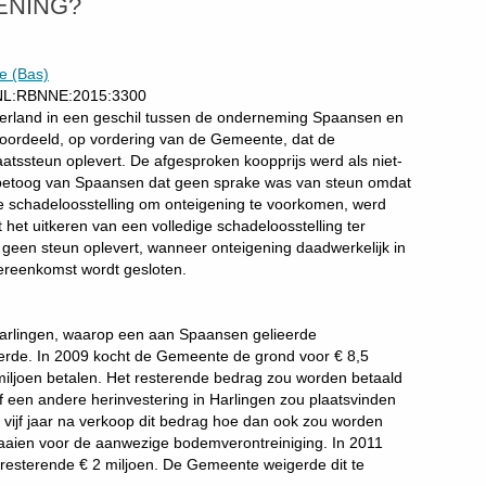
ENING?
te (Bas)
I:NL:RBNNE:2015:3300
erland in een geschil tussen de onderneming Spaansen en
ordeeld, op vordering van de Gemeente, dat de
aatssteun oplevert. De afgesproken koopprijs werd als niet-
 betoog van Spaansen dat geen sprake was van steun omdat
e schadeloosstelling om onteigening te voorkomen, werd
 het uitkeren van een volledige schadeloosstelling ter
geen steun oplevert, wanneer onteigening daadwerkelijk in
overeenkomst wordt gesloten.
arlingen, waarop een aan Spaansen gelieerde
eerde. In 2009 kocht de Gemeente de grond voor € 8,5
miljoen betalen. Het resterende bedrag zou worden betaald
f een andere herinvestering in Harlingen zou plaatsvinden
vijf jaar na verkoop dit bedrag hoe dan ook zou worden
aaien voor de aanwezige bodemverontreiniging. In 2011
resterende € 2 miljoen. De Gemeente weigerde dit te