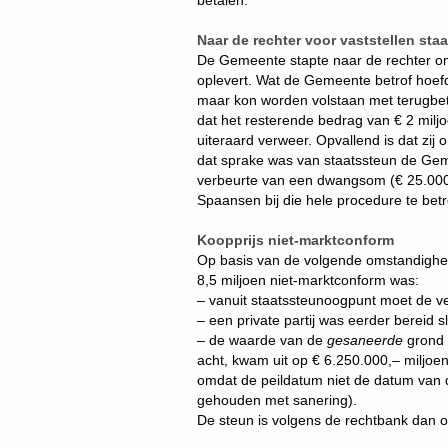
betalen.
Naar de rechter voor vaststellen sta
De Gemeente stapte naar de rechter om
oplevert. Wat de Gemeente betrof hoefd
maar kon worden volstaan met terugbeta
dat het resterende bedrag van € 2 milj
uiteraard verweer. Opvallend is dat zij
dat sprake was van staatssteun de Ge
verbeurte van een dwangsom (€ 25.000,
Spaansen bij die hele procedure te bet
Koopprijs niet-marktconform
Op basis van de volgende omstandighed
8,5 miljoen niet-marktconform was:
– vanuit staatssteunoogpunt moet de ver
– een private partij was eerder bereid s
– de waarde van de
gesaneerde
grond 
acht, kwam uit op € 6.250.000,– miljoe
omdat de peildatum niet de datum van
gehouden met sanering).
De steun is volgens de rechtbank dan o