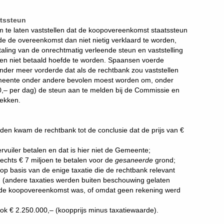
atssteun
 te laten vaststellen dat de koopovereenkomst staatssteun
e de overeenkomst dan niet nietig verklaard te worden,
ling van de onrechtmatig verleende steun en vaststelling
oen niet betaald hoefde te worden. Spaansen voerde
 onder meer vorderde dat als de rechtbank zou vaststellen
meente onder andere bevolen moest worden om, onder
– per dag) de steun aan te melden bij de Commissie en
rekken.
en kwam de rechtbank tot de conclusie dat de prijs van €
vuiler betalen en dat is hier niet de Gemeente;
lechts € 7 miljoen te betalen voor de
gesaneerde
grond;
op basis van de enige taxatie die de rechtbank relevant
n (andere taxaties werden buiten beschouwing gelaten
 de koopovereenkomst was, of omdat geen rekening werd
ok € 2.250.000,– (koopprijs minus taxatiewaarde).