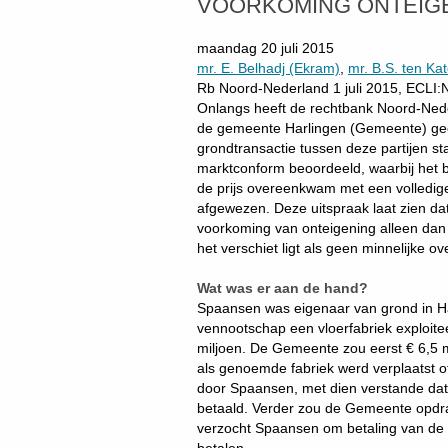
VOORKOMING ONTEIG
maandag 20 juli 2015
mr. E. Belhadj (Ekram)
,
mr. B.S. ten Ka
Rb Noord-Nederland 1 juli 2015, ECL
Onlangs heeft de rechtbank Noord-Ned
de gemeente Harlingen (Gemeente) geo
grondtransactie tussen deze partijen st
marktconform beoordeeld, waarbij het
de prijs overeenkwam met een volledig
afgewezen. Deze uitspraak laat zien dat
voorkoming van onteigening alleen dan 
het verschiet ligt als geen minnelijke 
Wat was er aan de hand?
Spaansen was eigenaar van grond in H
vennootschap een vloerfabriek exploit
miljoen. De Gemeente zou eerst € 6,5 
als genoemde fabriek werd verplaatst o
door Spaansen, met dien verstande dat 
betaald. Verder zou de Gemeente opdr
verzocht Spaansen om betaling van de 