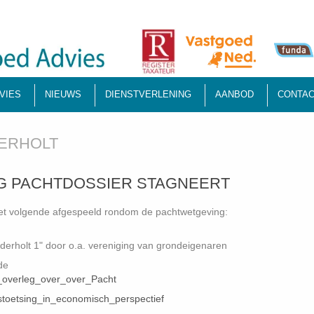
VIES
NIEUWS
DIENSTVERLENING
AANBOD
CONTAC
ERHOLT
NG PACHTDOSSIER STAGNEERT
 het volgende afgespeeld rondom de pachtwetgeving:
lderholt 1" door o.a. vereniging van grondeigenaren
de
k_overleg_over_over_Pacht
jstoetsing_in_economisch_perspectief