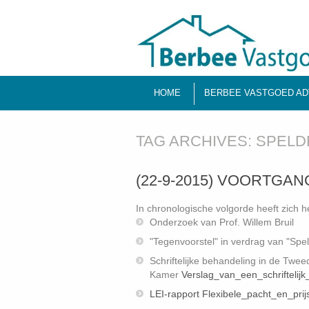
HOME
BERBEE VASTGOED AD
TAG ARCHIVES:
SPELD
(22-9-2015) VOORTGA
In chronologische volgorde heeft zich
Onderzoek van Prof. Willem Bruil
"Tegenvoorstel" in verdrag van "Spe
Schriftelijke behandeling in de Twee
Kamer
Verslag_van_een_schriftelij
LEI-rapport Flexibele_pacht_en_pri