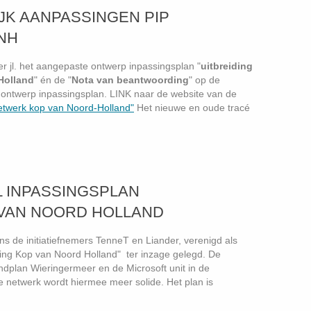
IJK AANPASSINGEN PIP
NH
r jl. het aangepaste ontwerp inpassingsplan "
uitbreiding
 Holland
" én de "
Nota van beantwoording
" op de
 ontwerp inpassingsplan. LINK naar de website van de
tsnetwerk kop van Noord-Holland"
Het nieuwe en oude tracé
AL INPASSINGSPLAN
 VAN NOORD HOLLAND
s de initiatiefnemers TenneT en Liander, verenigd als
ding Kop van Noord Holland" ter inzage gelegd. De
windplan Wieringermeer en de Microsoft unit in de
 netwerk wordt hiermee meer solide. Het plan is