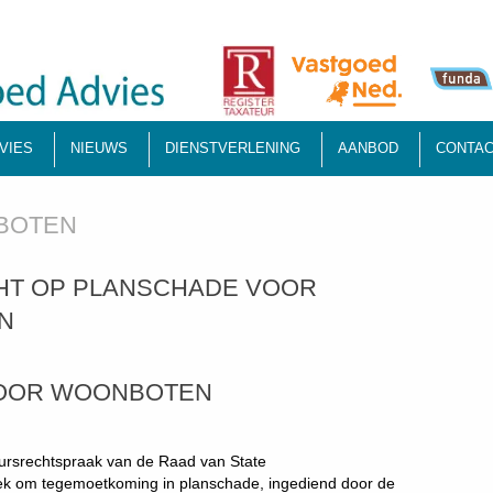
VIES
NIEUWS
DIENSTVERLENING
AANBOD
CONTAC
BOTEN
ECHT OP PLANSCHADE VOOR
N
VOOR WOONBOTEN
tuursrechtspraak van de Raad van State
k om tegemoetkoming in planschade, ingediend door de