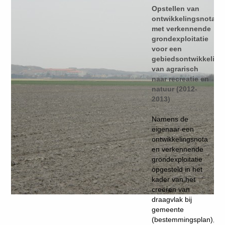
Opstellen van
ontwikkelingsnota
met verkennende
grondexploitatie
voor een
gebiedsontwikkeling
van agrarisch
naar recreatie en
natuur (2012-
2013)
Namens de
eigenaar een
ontwikkelingsnota
en verkennende
grondexploitatie
opgesteld in het
kader van het
creëren van
draagvlak bij
gemeente
(bestemmingsplan),