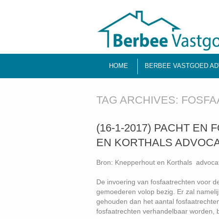
HOME
BERBEE VASTGOED AD
TAG ARCHIVES:
FOSFA
(16-1-2017) PACHT E
EN KORTHALS ADVOCAT
Bron: Knepperhout en Korthals advoca
De invoering van fosfaatrechten voor d
gemoederen volop bezig. Er zal nameli
gehouden dan het aantal fosfaatrechten
fosfaatrechten verhandelbaar worden, bi