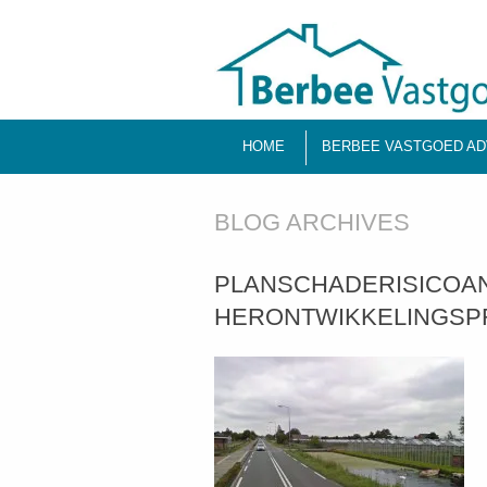
HOME
BERBEE VASTGOED AD
BLOG ARCHIVES
PLANSCHADERISICOA
HERONTWIKKELINGSP