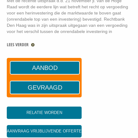
Met de recente uitspraak d.d. 21 november jl. van de Hoge
Raad wordt de eerdere lijn wat betreft het recht op vergoeding
voor een herinvestering die de marktwaarde te boven gaat
(onrendabele top van een investering) bevestigd. Rechtbank
Den Haag was in zijn uitspraak uitgegaan van een vergoeding
voor het verschil tussen de onrendabele investering in
LEES VERDER
AANBOD
GEVRAAGD
RELATIE WORDEN
AANVRAAG VRIJBLIJVENDE OFFERTE