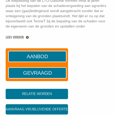
De toepassing van de LTO-Gasunie normen vindt al jaren
plaats bij het bepalen van de schadevergoeding aan agrariërs
waar een (gas)leidingtracé wordt aangebracht zonder dat er
onteigening van de gronden plaatsvindt. Het lijkt er nu op dat
bijvoorbeeld ook TenneT bij de bepaling van de schaden voor
de eigenaren van de gronden en opstallen onder
LEES VERDER
AANBOD
GEVRAAGD
RELATIE WORDEN
AANVRAAG VRIJBLIJVENDE OFFERTE