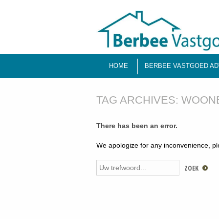
HOME
BERBEE VASTGOED AD
TAG ARCHIVES:
WOONB
There has been an error.
We apologize for any inconvenience, p