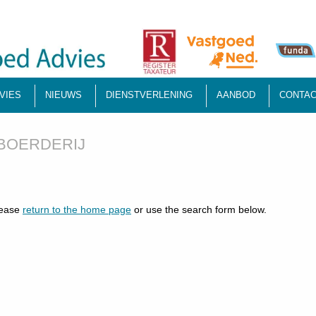
VIES
NIEUWS
DIENSTVERLENING
AANBOD
CONTAC
OERDERIJ
lease
return to the home page
or use the search form below.