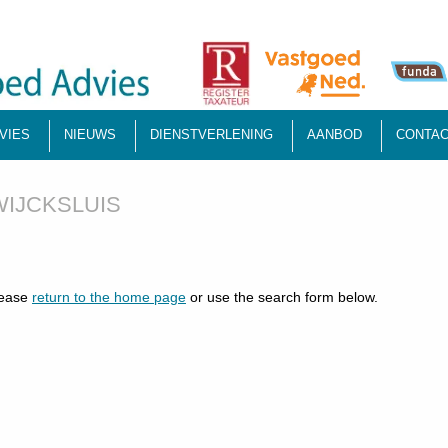
VIES
NIEUWS
DIENSTVERLENING
AANBOD
CONTAC
WIJCKSLUIS
lease
return to the home page
or use the search form below.