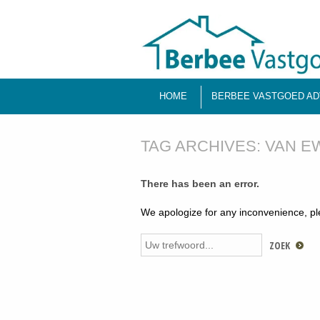
HOME
BERBEE VASTGOED AD
TAG ARCHIVES:
VAN E
There has been an error.
We apologize for any inconvenience, p