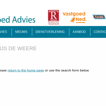
VIES
NIEUWS
DIENSTVERLENING
AANBOD
CONTAC
IJS DE WEERE
lease
return to the home page
or use the search form below.