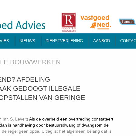
VIES
NIEUWS
DIENSTVERLENING
AANBOD
CONTAC
ALE BOUWWERKEN
REND? AFDELING
AK GEDOOGT ILLEGALE
OPSTALLEN VAN GERINGE
n mr. S. Levelt)
Als de overheid een overtreding constateert
n dan is handhaving door bestuursdwang of dwangsom de
 de regel geen optie. Uitleg is: het algemeen belang dat is