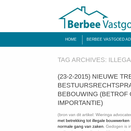
HOME
BERBEE VASTGOED AD
TAG ARCHIVES:
ILLEG
(23-2-2015) NIEUWE T
BESTUURSRECHTSPRA
BEBOUWING (BETROF 
IMPORTANTIE)
(bron van dit artikel: Wieringa advocate
met betrekking tot illegale bouwwerke
normale gang van zaken.
Gedogen is in