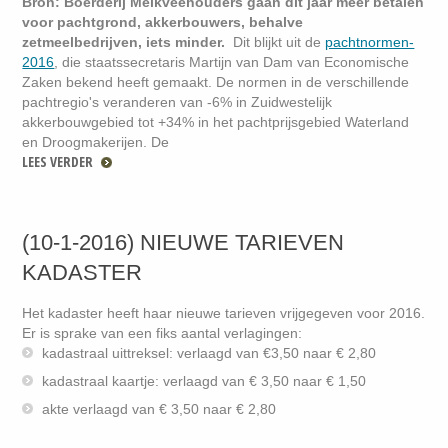
Bron: Boerderij
Melkveehouders gaan dit jaar meer betalen
voor pachtgrond, akkerbouwers, behalve
zetmeelbedrijven, iets minder.
Dit blijkt uit de
pachtnormen-
2016
, die staatssecretaris Martijn van Dam van Economische
Zaken bekend heeft gemaakt. De normen in de verschillende
pachtregio's veranderen van -6% in Zuidwestelijk
akkerbouwgebied tot +34% in het pachtprijsgebied Waterland
en Droogmakerijen. De
LEES VERDER
(10-1-2016) NIEUWE TARIEVEN
KADASTER
Het kadaster heeft haar nieuwe tarieven vrijgegeven voor 2016.
Er is sprake van een fiks aantal verlagingen:
kadastraal uittreksel: verlaagd van €3,50 naar € 2,80
kadastraal kaartje: verlaagd van € 3,50 naar € 1,50
akte verlaagd van € 3,50 naar € 2,80