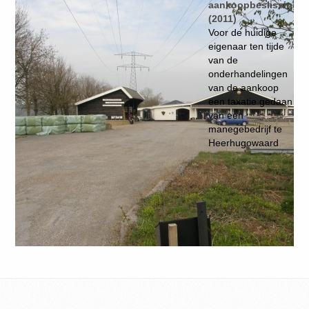
aankoopbeslissing
(2011)
Voor de huidige
eigenaar ten tijde
van de
onderhandelingen
van de aankoop
een taxatie gedaan
van een
manegebedrijf te
Heerhugowaard