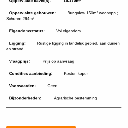
Oppervlakte kavel(s):
15.170m²
Oppervlakte gebouwen:
Bungalow 150m² woonopp.;
Schuren 294m²
Eigendomsstatus:
Vol eigendom
Ligging:
Rustige ligging in landelijk gebied, aan duinen
en strand
Vraagprijs:
Prijs op aanvraag
Condities aanbieding:
Kosten koper
Voorwaarden:
Geen
Bijzonderheden:
Agrarische bestemming