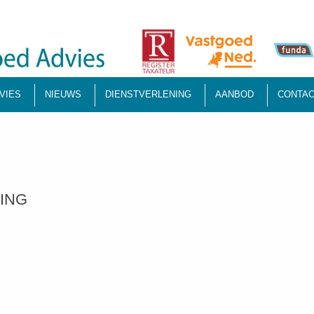
VIES
NIEUWS
DIENSTVERLENING
AANBOD
CONTAC
ING