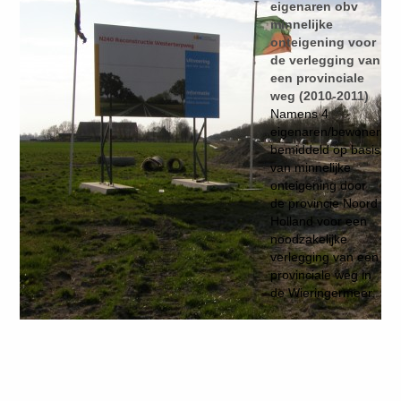
eigenaren obv
minnelijke
onteigening voor
de verlegging van
een provinciale
weg (2010-2011)
Namens 4
eigenaren/bewoners
bemiddeld op basis
van minnelijke
onteigening door
de provincie Noord
Holland voor een
noodzakelijke
verlegging van een
provinciale weg in
de Wieringermeer.