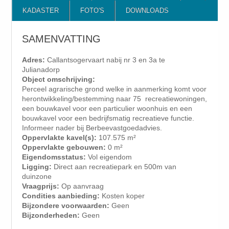
KADASTER
FOTO'S
DOWNLOADS
SAMENVATTING
Adres:
Callantsogervaart nabij nr 3 en 3a te
Julianadorp
Object omschrijving:
Perceel agrarische grond welke in aanmerking komt voor
herontwikkeling/bestemming naar 75 recreatiewoningen,
een bouwkavel voor een particulier woonhuis en een
bouwkavel voor een bedrijfsmatig recreatieve functie.
Informeer nader bij Berbeevastgoedadvies.
Oppervlakte kavel(s):
107.575 m²
Oppervlakte gebouwen:
0 m²
Eigendomsstatus:
Vol eigendom
Ligging:
Direct aan recreatiepark en 500m van
duinzone
Vraagprijs:
Op aanvraag
Condities aanbieding:
Kosten koper
Bijzondere voorwaarden:
Geen
Bijzonderheden:
Geen